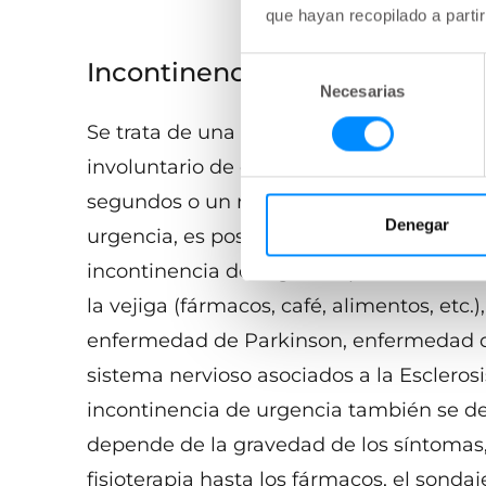
que hayan recopilado a parti
Selección
Incontinencia de Urgencia
Necesarias
de
consentimiento
Se trata de una necesidad repentina e i
involuntario de orina. El músculo de la v
segundos o un minuto de antelación para
Denegar
urgencia, es posible que necesites orinar
incontinencia de urgencia puede deberse a
la vejiga (fármacos, café, alimentos, etc.)
enfermedad de Parkinson, enfermedad de 
sistema nervioso asociados a la Esclerosi
incontinencia de urgencia también se de
depende de la gravedad de los síntomas,
fisioterapia hasta los fármacos, el sond