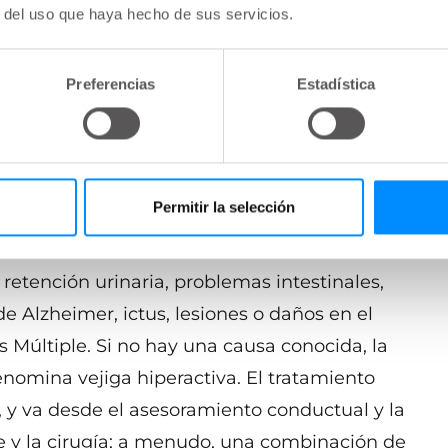
r del uso que haya hecho de sus servicios.
Preferencias
Estadística
ntensa de orinar, seguida de un escape
ejiga se contrae y puede avisarte con sólo unos
 que vayas al baño. Con la incontinencia de
Permitir la selección
 con frecuencia, incluso durante la noche. La
 infecciones del tracto urinario, irritantes de
, retención urinaria, problemas intestinales,
Alzheimer, ictus, lesiones o daños en el
s Múltiple. Si no hay una causa conocida, la
nomina vejiga hiperactiva. El tratamiento
 y va desde el asesoramiento conductual y la
aje y la cirugía; a menudo, una combinación de