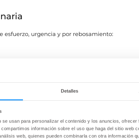
inaria
 esfuerzo, urgencia y por rebosamiento:
e ejerce presión sobre la vejiga al toser,
tar algo pesado. La incontinencia de esfuerzo se
Detalles
o el suelo pélvico de la vejiga están
se a cambios físicos derivados del embarazo, el
s
a extirpación de la próstata puede provocar
b se usan para personalizar el contenido y los anuncios, ofrecer
to depende de la gravedad de los síntomas, y va
s, compartimos información sobre el uso que haga del sitio web 
a hasta fármacos y cirugía.
 análisis web, quienes pueden combinarla con otra información q