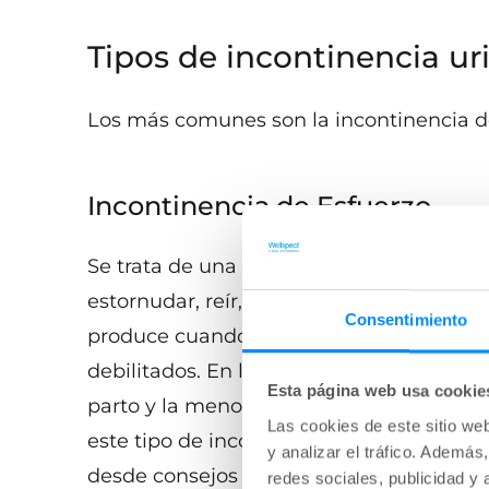
Tipos de incontinencia ur
Los más comunes son la incontinencia de
Incontinencia de Esfuerzo
Se trata de una pérdida de orina cuando s
estornudar, reír, hacer ejercicio o levan
Consentimiento
produce cuando el músculo del esfínter y/
debilitados. En las mujeres, puede deber
Esta página web usa cookie
parto y la menopausia. En los hombres, l
Las cookies de este sitio we
este tipo de incontinencia. El tratamien
y analizar el tráfico. Ademá
desde consejos de conducta y fisioterapi
redes sociales, publicidad y