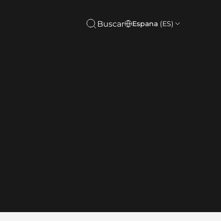
Buscar
Espana
(ES)