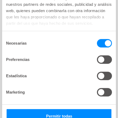
productos y la sociedad en general, podemos ofrecerte
nuestros partners de redes sociales, publicidad y análisis
un trabajo emocionante y con propósito. Comparte el
web, quienes pueden combinarla con otra información
orgullo de saber que haces algo importante por los
que les haya proporcionado o que hayan recopilado a
demás junto a nosotros.
partir del uso que haya hecho de sus servicios.
Selección
Necesarias
de
Únete a Wellspect
consentimiento
Preferencias
Estadística
Marketing
Permitir todas