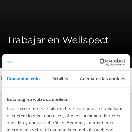
Trabajar en Wellspect
Bienvenidos a Wellspect
Sobre nosotros
Trabajar en Wellspect
Trabajar en Wellspect
Consentimiento
Detalles
Acerca de las cookies
Esta página web usa cookies
¿Por qué trabajar en Wellspect?
Las cookies de este sitio web se usan para personalizar
el contenido y los anuncios, ofrecer funciones de redes
Con nuestra presencia mundial y nuestra visión de
sociales y analizar el tráfico. Además, compartimos
marcar una diferencia real para los usuarios de nuestros
información sobre el uso que haga del sitio web con