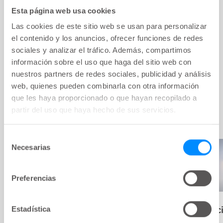
en una mayor calidad de vida.
Esta página web usa cookies
En las siguientes páginas hemos reunido
Las cookies de este sitio web se usan para personalizar
información útil para ayudarte a entender
el contenido y los anuncios, ofrecer funciones de redes
sociales y analizar el tráfico. Además, compartimos
las razones detrás de los problemas de
información sobre el uso que haga del sitio web con
incontinencia, y lo que puedes hacer para
nuestros partners de redes sociales, publicidad y análisis
recuperar el control.
web, quienes pueden combinarla con otra información
que les haya proporcionado o que hayan recopilado a
partir del uso que haya hecho de sus servicios.
Selección
Necesarias
de
consentimiento
Preferencias
Estadística
¿Cómo funci
intestino?