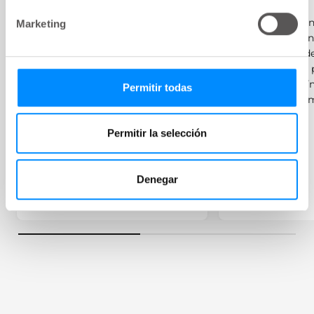
Obtenga más i
Marketing
La vejiga y su función
sobre el intesti
para comprend
A veces, las personas que viven
pueden ocurrir
con una afección o lesión grave
el intestino y 
Permitir todas
pueden experimentar
fugas y estreñi
problemas de vejiga como
parte de su afección. En esta
Permitir la selección
sección, observamos diferentes
condiciones y su efecto
potencial en la vejiga.
Denegar