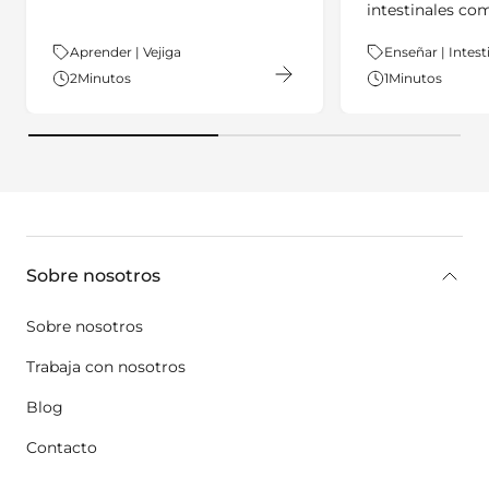
intestinales co
Tema:
Aprender | Vejiga
Tema:
Enseñar | Intest
2
Minutos
1
Minutos
key:global.additional-information
Sobre nosotros
Sobre nosotros
Trabaja con nosotros
Blog
Contacto