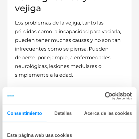
vejiga
Los problemas de la vejiga, tanto las
pérdidas como la incapacidad para vaciarla,
pueden tener muchas causas y no son tan
infrecuentes como se piensa. Pueden
deberse, por ejemplo, a enfermedades
neurológicas, lesiones medulares o
simplemente a la edad.
En esta sección analizaremos diferentes
causas y sus posibles efectos sobre la vejiga.
El objetivo es ayudarte a comprender mejor
Consentimiento
Detalles
Acerca de las cookies
por qué la disfunción vesical puede ser
parte de tus alteraciones, así como
Esta página web usa cookies
proporcionarte información sobre cómo el