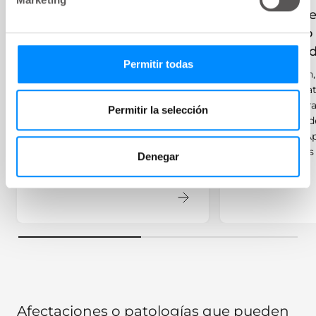
la vejiga
Opciones d
No todos los problemas
tratamiento
urinarios son iguales, y algunos,
problemas d
como la incontinencia y las
Permitir todas
En esta sección
infecciones del tracto urinario
opciones de tr
(ITU), son más comunes de lo
disponibles par
que piensa. Pero hay muchas
Permitir la selección
de vejiga, uno d
opciones de tratamiento
los catéteres. A
disponibles.
diferentes tipos
Denegar
cómo se usan.
Afectaciones o patologías que pueden