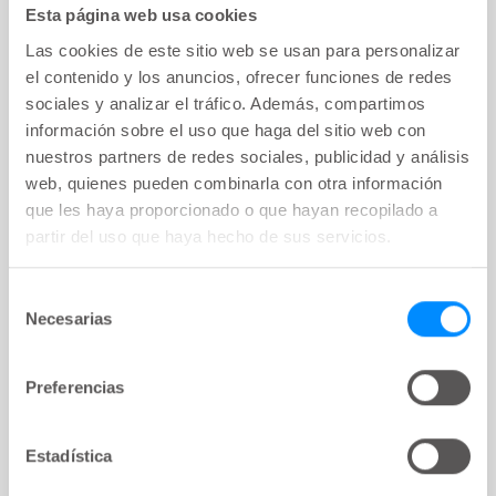
El cateterismo intermitente marcó la
Esta página web usa cookies
diferencia en mi vida, estoy orgullosa
Las cookies de este sitio web se usan para personalizar
de autosondarme
el contenido y los anuncios, ofrecer funciones de redes
sociales y analizar el tráfico. Además, compartimos
Después de que le dijeran que tendría que
información sobre el uso que haga del sitio web con
sondarse el resto de su vida, Teresa se sintió
nuestros partners de redes sociales, publicidad y análisis
avergonzada. Ahora se siente orgullosa de optar
web, quienes pueden combinarla con otra información
por el autocateterismo.
que les haya proporcionado o que hayan recopilado a
partir del uso que haya hecho de sus servicios.
Selección
Necesarias
de
consentimiento
Preferencias
Estadística