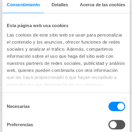
Consentimiento
Detalles
Acerca de las cookies
web en cualquier forma, incluido el enmarcado, la
creación de cualquier trabajo derivado basado en
este sitio web y / o su contenido, la incorporación
Esta página web usa cookies
en otros sitios web, sistemas de recuperación
Las cookies de este sitio web se usan para personalizar
electrónica o publicaciones. No puede usar
el contenido y los anuncios, ofrecer funciones de redes
diagramas, ilustraciones, fotografías, secuencias
sociales y analizar el tráfico. Además, compartimos
información sobre el uso que haga del sitio web con
de video o audio o gráficos por separado del texto
nuestros partners de redes sociales, publicidad y análisis
que lo acompaña. No se pueden incluir enlaces a
web, quienes pueden combinarla con otra información
este sitio web en ningún otro sitio web sin
que les haya proporcionado o que hayan recopilado a
nuestro permiso previo por escrito.
partir del uso que haya hecho de sus servicios.
No podemos garantizar que tenga derecho a
Selección
Necesarias
utilizar el contenido propiedad de terceros que
de
consentimiento
está disponible en este sitio web y debe obtener
el permiso del propietario del tercero antes de
Preferencias
usar o descargar dicho contenido. El contenido