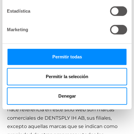
que está protegido por derechos de autor no
Estadística
puede ser cambiado ni puede ser alterado
ningún aviso de atribución del autor o aviso de
Marketing
derechos de autor que aparezca en dicho
contenido sin obtener primero los
consentimientos apropiados.
Permitir todas
Excepto por el permiso limitado establecido
anteriormente, nada en este sitio web debe
Permitir la selección
interpretarse como una concesión de ningún
otro derecho o licencia.
Denegar
Todos los nombres de productos a los que se
hace referencia en este sitio web son marcas
comerciales de DENTSPLY IH AB, sus filiales,
excepto aquellas marcas que se indican como