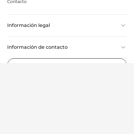
Contacto
Información legal
Información de contacto
Espana
(ES)
©2022 Wellspect HealthCare, una empresa de Dentsply Sirona.
Todos los derechos reservados.