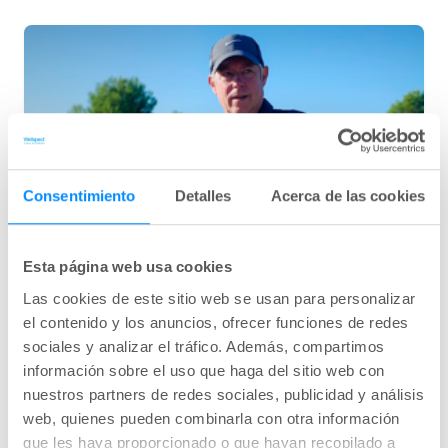
Consentimiento
Detalles
Acerca de las cookies
Esta página web usa cookies
Las cookies de este sitio web se usan para personalizar
el contenido y los anuncios, ofrecer funciones de redes
Javier descubre el Navina Insert
sociales y analizar el tráfico. Además, compartimos
Javier comparte su historia sobre cómo usa
información sobre el uso que haga del sitio web con
Navina Insert para ayudarlo a llevar un estilo de
nuestros partners de redes sociales, publicidad y análisis
vida activo.
web, quienes pueden combinarla con otra información
que les haya proporcionado o que hayan recopilado a