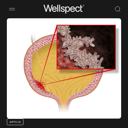
Wellspect
ARTICLE
key:global.content-type: