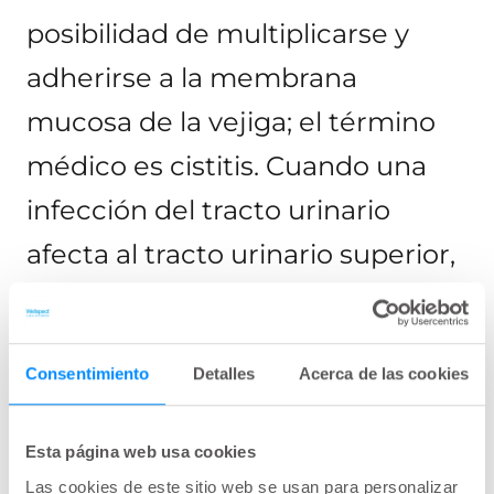
posibilidad de multiplicarse y
adherirse a la membrana
mucosa de la vejiga; el término
médico es cistitis. Cuando una
infección del tracto urinario
afecta al tracto urinario superior,
los riñones y/o la pelvis renal, la
infección generalmente se
Consentimiento
Detalles
Acerca de las cookies
conoce como pielonefritis.
Esta página web usa cookies
Las cookies de este sitio web se usan para personalizar