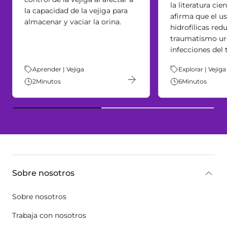
la literatura cie
la capacidad de la vejiga para
afirma que el u
almacenar y vaciar la orina.
hidrofílicas red
traumatismo ure
infecciones del 
Tema:
Aprender | Vejiga
Tema:
Explorar | Vejiga
2
Minutos
6
Minutos
key:global.additional-information
Sobre nosotros
Sobre nosotros
Trabaja con nosotros