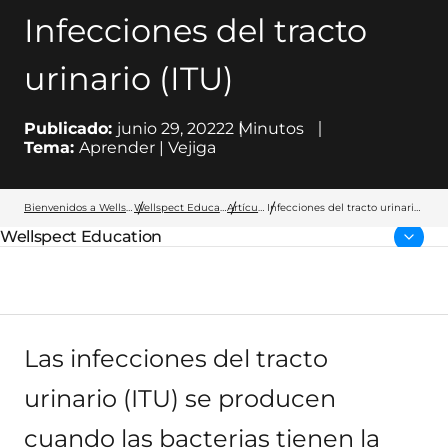
Infecciones del tracto
urinario (ITU)
Publicado:
junio 29, 2022
2
Minutos
Tema:
Aprender | Vejiga
Bienvenidos a Wellspect
Wellspect Education
Artículos
Infecciones del tracto urinario
(ITU)
Wellspect Education
Página parental:
Las infecciones del tracto
urinario (ITU) se producen
cuando las bacterias tienen la