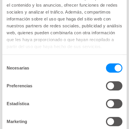
Usted debe estar conectado
el contenido y los anuncios, ofrecer funciones de redes
Esta sección está restringida a
sociales y analizar el tráfico. Además, compartimos
profesionales sanitarios. Regístrese o
información sobre el uso que haga del sitio web con
acceda a su cuenta para acceder al
nuestros partners de redes sociales, publicidad y análisis
contenido.
web, quienes pueden combinarla con otra información
Puede cambiar el idioma de la página de
que les haya proporcionado o que hayan recopilado a
registro arriba a la derecha.
partir del uso que haya hecho de sus servicios.
Inicio de sesión o registro
Selección
Necesarias
de
consentimiento
Preferencias
Temáticas
Disfunción
Vejiga
Aprender
Estadística
Marketing