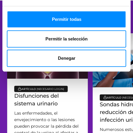
Artículos relacionados
Permitir todas
Permitir la selección
Denegar
ARTÍCULO
key:global.content-type:
Disfunciones del
ARTÍCULO
key:global.c
sistema urinario
Sondas hidro
reducción de
Las enfermedades, el
infección ur
envejecimiento o las lesiones
pueden provocar la pérdida del
Numerosos estu
control de la vejiga al afectar a