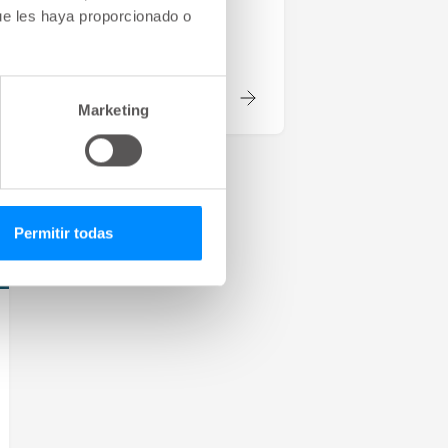
ue les haya proporcionado o
Tema:
Aprender | Intestino
2
Minutos
Marketing
Permitir todas