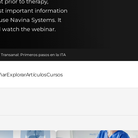
prior to therapy,
st important information
use Navina Systems. It
nd watch the webinar.
n Transanal: Primeros pasos en la ITA
ñar
Explorar
Artículos
Cursos