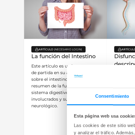
ARTÍCULO
ARTÍCUL
key:global.content-type:
key:glo
La función del Intestino
Disfunc
descrip
Este artículo es un buen punto
de partida en su aprendizaje
La disfunc
sobre el intestino, con un
afección 
resumen de la función del
muchas ca
sistema digestivo, los órganos
Podría ex
Consentimiento
involucrados y su control
neurológic
neurológico.
médula/el
control in
Esta página web usa cookie
obstrucció
Las cookies de este sitio we
algunas p
y analizar el tráfico. Ademá
razones m