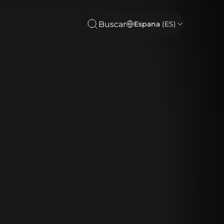
Buscar
Espana
(ES)