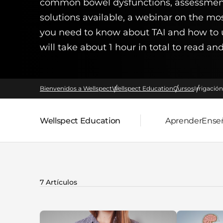
common bowel dysfunctions, assessment 
solutions available, a webinar on the mo
you need to know about TAI and how to 
will take about 1 hour in total to read a
Bienvenidos a Wellspect
Wellspect Education
Cursos
Irrigació
Wellspect Education
Aprender
Ense
Página parental:
7 Artículos