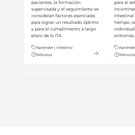
pacientes, la formación
para el es
supervisada y el seguimiento se
incontine
consideran factores esenciales
intestina
para lograr un resultado óptimo
tiempo, s
y para el cumplimiento a largo
individual
plazo de la ITA.
síntomas.
Tema:
Aprender | Intestino
Tema:
Aprender
1
Minutos
1
Minutos
key:global.additional-informat