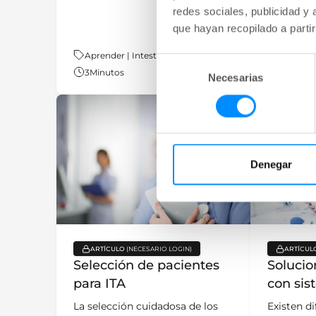
redes sociales, publicidad y
por las qu
funciona.
que hayan recopilado a parti
Tema:
Aprender | Intestino
Tema:
Aprender
Selección
3
Minutos
2
Minuto
Necesarias
de
consentimiento
Denegar
ARTÍCULO
ARTÍCUL
key:global.content-type:
key:glo
Selección de pacientes
Soluci
para ITA
con sis
La selección cuidadosa de los
Existen d