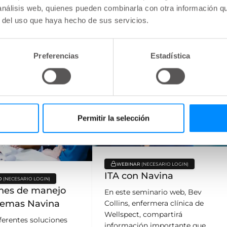
 análisis web, quienes pueden combinarla con otra información q
e el intestino no
el manejo intestinal actual.
r del uso que haya hecho de sus servicios.
 | Intestino
Tema:
Aprender | Intestino
s
1
Minutos
Preferencias
Estadística
Permitir la selección
WEBINAR
key:global.content-type:
ITA con Navina
O
bal.content-type:
ones de manejo
En este seminario web, Bev
temas Navina
Collins, enfermera clínica de
Wellspect, compartirá
iferentes soluciones
información importante que