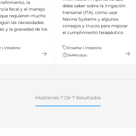
treñimiento, la
debe saber sobre la irrigación
ncia fecal y el manejo
transanal (ITA), cómo usar
l que requieren mucho
Navina Systems y algunos
egún las necesidades
consejos y trucos para mejorar
es y la gravedad de los
el cumplimiento terapéutico.
 | Intestino
Tema:
Enseñar | Intestino
34
Minutos
Mostrando 7 De 7 Resultados
ion