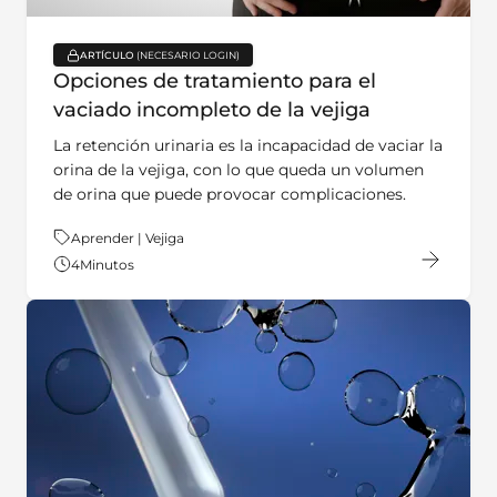
ARTÍCULO
key:global.content-type:
Opciones de tratamiento para el
vaciado incompleto de la vejiga
La retención urinaria es la incapacidad de vaciar la
orina de la vejiga, con lo que queda un volumen
de orina que puede provocar complicaciones.
Tema:
Aprender | Vejiga
4
Minutos