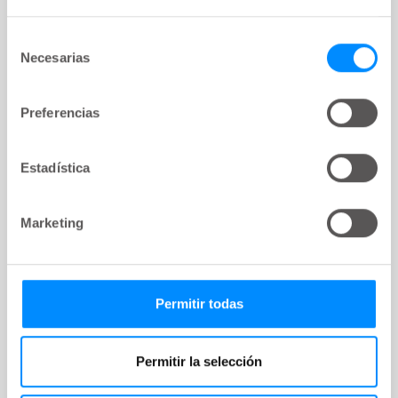
Selección
Necesarias
de
consentimiento
Preferencias
Estadística
Marketing
ARTÍCULO
key:global.content-type:
Selección de pacientes y frecuencia
Permitir todas
del cateterismo intermitente (CI)
El CI requiere un alto nivel de compromiso por
Permitir la selección
parte del paciente y algunas personas pueden
interrumpir la terapia, sobre todo si sufren estrés