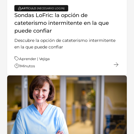
ARTÍCULO
key:global.content-type:
Sondas LoFric: la opción de
cateterismo intermitente en la que
puede confiar
Descubre la opción de cateterismo intermitente
en la que puede confiar
Tema:
Aprender | Vejiga
1
Minutos