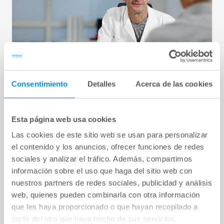
Consentimiento
Detalles
Acerca de las cookies
WEBINAR
key:global.content-type:
Esta página web usa cookies
Cateterismo intermitente (CI)
Las cookies de este sitio web se usan para personalizar
Este seminario web sobre el CI se divide en 3
el contenido y los anuncios, ofrecer funciones de redes
partes diferentes: la parte 1 trata los fundamentos
sociales y analizar el tráfico. Además, compartimos
de la terapia, la parte 2 profundiza el tema de las
información sobre el uso que haga del sitio web con
sondas y el sondaje intermitente limpio; la parte 3
trata los casos de pacientes.
nuestros partners de redes sociales, publicidad y análisis
web, quienes pueden combinarla con otra información
Tema:
Enseñar | Vejiga
que les haya proporcionado o que hayan recopilado a
60
Minutos
partir del uso que haya hecho de sus servicios.