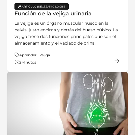
ARTÍCULO
key:global.content-type:
Función de la vejiga urinaria
La vejiga es un órgano muscular hueco en la
pelvis, justo encima y detrás del hueso púbico. La
vejiga tiene dos funciones principales que son el
almacenamiento y el vaciado de orina.
Tema:
Aprender | Vejiga
2
Minutos