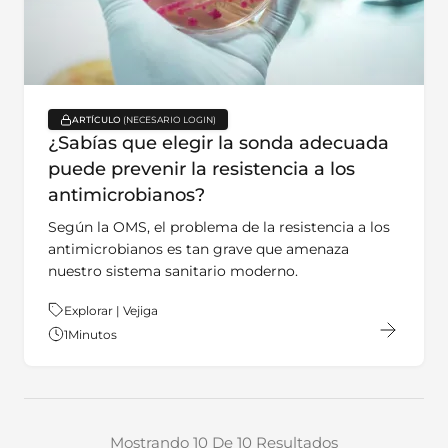
ARTÍCULO
key:global.content-type:
¿Sabías que elegir la sonda adecuada
puede prevenir la resistencia a los
antimicrobianos?
Según la OMS, el problema de la resistencia a los
antimicrobianos es tan grave que amenaza
nuestro sistema sanitario moderno.
Tema:
Explorar | Vejiga
1
Minutos
Mostrando 10 De 10 Resultados