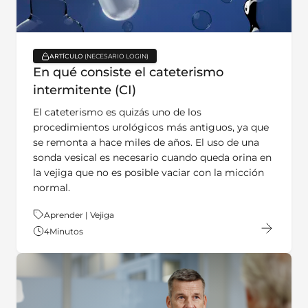
ARTÍCULO
key:global.content-type:
En qué consiste el cateterismo
intermitente (CI)
El cateterismo es quizás uno de los
procedimientos urológicos más antiguos, ya que
se remonta a hace miles de años. El uso de una
sonda vesical es necesario cuando queda orina en
la vejiga que no es posible vaciar con la micción
normal.
Tema:
Aprender | Vejiga
4
Minutos