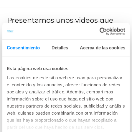
Presentamos unos videos que
responden a las preguntas más
frecuentes de las personas con
Consentimiento
Detalles
Acerca de las cookies
Esclerosis Múltiple (EM) sobre la
disfunción de la vejiga.
Esta página web usa cookies
Las cookies de este sitio web se usan para personalizar
el contenido y los anuncios, ofrecer funciones de redes
sociales y analizar el tráfico. Además, compartimos
Usted debe estar conectado
información sobre el uso que haga del sitio web con
Esta sección está restringida a
nuestros partners de redes sociales, publicidad y análisis
profesionales sanitarios. Regístrese o
web, quienes pueden combinarla con otra información
acceda a su cuenta para acceder al
que les haya proporcionado o que hayan recopilado a
contenido.
partir del uso que haya hecho de sus servicios.