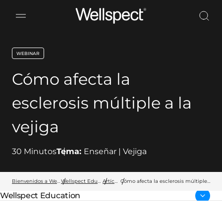
Wellspect
WEBINAR
key:global.content-type:
Cómo afecta la
esclerosis múltiple a la
vejiga
30
Minutos
Tema:
Enseñar | Vejiga
Bienvenidos a Wellspect
Wellspect Education
Artículos
Cómo afecta la esclerosis múltiple
a la vejiga
Wellspect Education
Página parental: