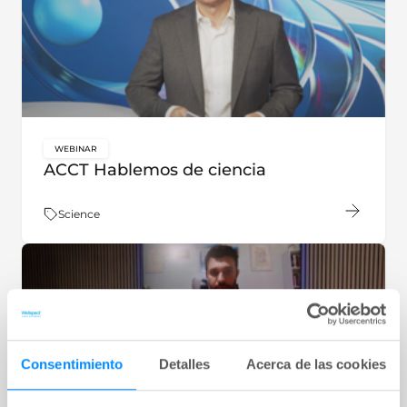
WEBINAR
key:global.content-type:
ACCT Hablemos de ciencia
Tema:
Science
Consentimiento
Detalles
Acerca de las cookies