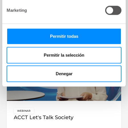
WEBINAR
key:global.content-type:
Marketing
ACCT Hablemos de nosotros mismos
Tema:
Bladder and bowel dysfunction
Permitir todas
Permitir la selección
Denegar
WEBINAR
key:global.content-type:
ACCT Let's Talk Society