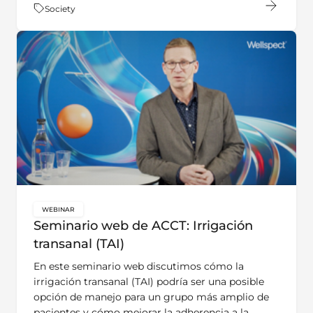
Tema:
Society
WEBINAR
key:global.content-type:
Seminario web de ACCT: Irrigación
transanal (TAI)
En este seminario web discutimos cómo la
irrigación transanal (TAI) podría ser una posible
opción de manejo para un grupo más amplio de
pacientes y cómo mejorar la adherencia a la