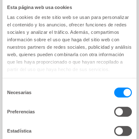
Esta página web usa cookies
Las cookies de este sitio web se usan para personalizar
el contenido y los anuncios, ofrecer funciones de redes
sociales y analizar el tráfico. Además, compartimos
ARTÍCULO
key:global.content-type:
información sobre el uso que haga del sitio web con
Seminario web de ACCT MS
nuestros partners de redes sociales, publicidad y análisis
web, quienes pueden combinarla con otra información
Tema:
Multiple sclerosis
que les haya proporcionado o que hayan recopilado a
partir del uso que haya hecho de sus servicios.
Selección
Necesarias
de
consentimiento
Preferencias
Estadística