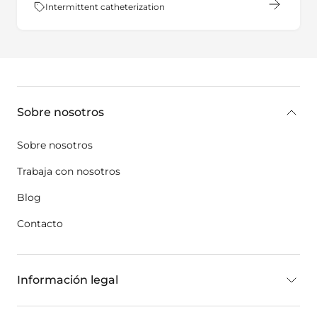
Tema:
Intermittent catheterization
key:global.additional-information
Sobre nosotros
Sobre nosotros
Trabaja con nosotros
Blog
Contacto
Información legal