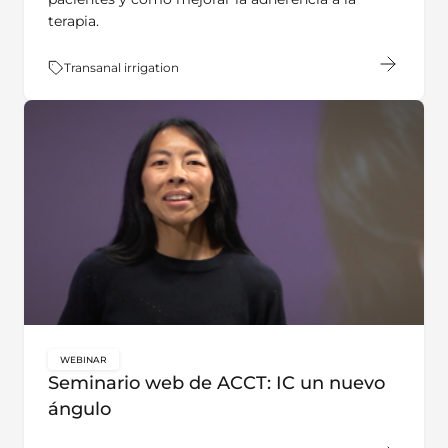
terapia.
Tema:
Transanal irrigation
WEBINAR
key:global.content-type:
Seminario web de ACCT: IC un nuevo
ángulo